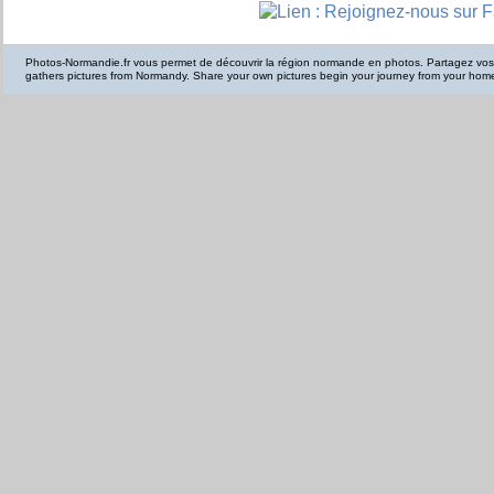
Photos-Normandie.fr vous permet de découvrir la région normande en photos. Partagez vo
gathers pictures from Normandy. Share your own pictures begin your journey from your hom